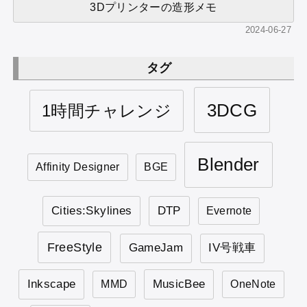
3Dプリンターの造形メモ
2024-06-27
タグ
3DCG
1時間チャレンジ
Blender
Affinity Designer
BGE
Cities:Skylines
DTP
Evernote
FreeStyle
GameJam
IV号戦車
Inkscape
MusicBee
MMD
OneNote