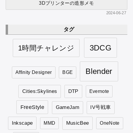
3Dプリンターの造形メモ
2024-06-27
タグ
3DCG
1時間チャレンジ
Blender
Affinity Designer
BGE
Cities:Skylines
DTP
Evernote
FreeStyle
GameJam
IV号戦車
Inkscape
MusicBee
MMD
OneNote