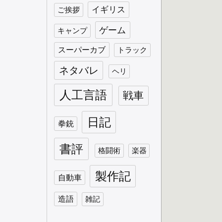
イギリス
ご挨拶
ゲーム
キャンプ
スーパーカブ
トラック
ネタバレ
ヘリ
人工言語
戦車
日記
拳銃
書評
格闘術
楽器
製作記
自動車
造語
雑記