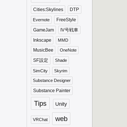
Cities:Skylines
DTP
FreeStyle
Evernote
GameJam
IV号戦車
Inkscape
MMD
MusicBee
OneNote
SF設定
Shade
SimCity
Skyrim
Substance Designer
Substance Painter
Tips
Unity
web
VRChat