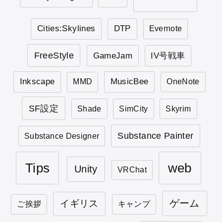
Cities:Skylines
DTP
Evernote
FreeStyle
GameJam
IV号戦車
Inkscape
MusicBee
MMD
OneNote
SF設定
Shade
SimCity
Skyrim
Substance Painter
Substance Designer
Tips
web
Unity
VRChat
ゲーム
イギリス
ご挨拶
キャンプ