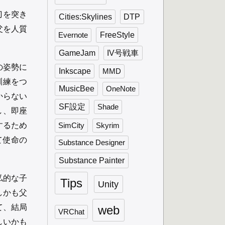
刀を突き
Cities:Skylines
DTP
父を人質
FreeStyle
Evernote
GameJam
IV号戦車
の姿勢に
Inkscape
MMD
訓練をつ
MusicBee
OneNote
からない
SF設定
Shade
し、即座
するため
SimCity
Skyrim
て使命の
Substance Designer
Substance Painter
私的な子
Tips
Unity
しかも父
て、結局
web
VRChat
しいかも