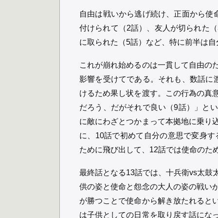
自由は戦いから逃げ続け、正面から使
付けられて（2話）、友人が切られた（
に取られた（5話）など、特に前半は自
これが崩れ始めるのは一貫して自由の
影響を受けてである。それも、数話に
けるため果し状を渡す。この行為の真
だろう、だがそれで良い（9話）」と
に敵にわざとつかまって本拠地に乗り
に、10話で初めて自分の意思で変身す
ために飛び出して、12話では使命のた
最終話となる13話では、十兵衛vs太
供の姿と使命と怨念の大人の姿の戦い
が勝つことで使命から解き放たれると
は子供としての日常を取り戻す話にな