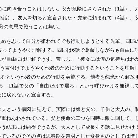
命に向き合うことはしない。父が危険にさらされた（1話）、
3話）、友人を切ると宣言された・先輩に頼まれて（4話）、
分の意思で戦うことは無い。
ためを思って自分が嫌われてでも行動しようとする先輩、四郎
渡ってようやく理解する。四郎は6話で葛藤しながらも自由に
意が自由には理解できず、苦しむ。「彼女には僕の気持ちはわ
いう言付けでようやく他者のために行動するということを理解
込むという他者のための行動を実施する。他者を怨念から解放
る。11話で父の「自由だけで居ろ」という呼びかけを無視し
めに戻れないと宣言する。
鼓太夫という構図に見えて、実際には娘と父の、子供と大人の、
が重ねあわされている。父と使命の二つを同時に敵に回して、
いう結末には納得できるが、大人として成長する話に見せかけ
っているのでその点は思春期を題材とした変身ものとしては惜