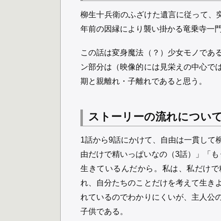
柳生十兵衛のふざけた遺言に従って、突
年前の因縁により襲い掛かる竜乗寺一
この話は変身魔法（？）少女モノであ
ン部分は（映像的には見栄えの中心で
期と親離れ・子離れであると思う。
ストーリーの流れについ
1話から9話にかけて、自由は一貫して
由だけで精いっぱいなの（3話）」「も
生きているんだから。私は、私だけで
れ、自分たちのことだけを考えて生き
れているのでわかりにくいが、主人公
子供である。