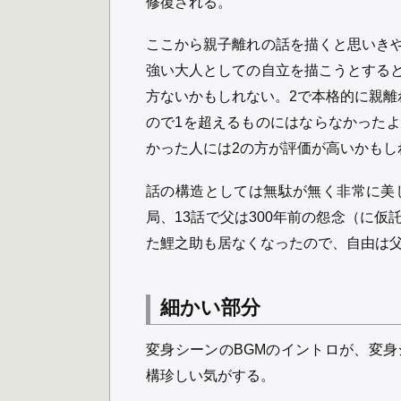
修復される。
ここから親子離れの話を描くと思いき
強い大人としての自立を描こうとする
方ないかもしれない。2で本格的に親離
ので1を超えるものにはならなかった
かった人には2の方が評価が高いかもし
話の構造としては無駄が無く非常に美
局、13話で父は300年前の怨念（に
た鯉之助も居なくなったので、自由は
細かい部分
変身シーンのBGMのイントロが、変
構珍しい気がする。