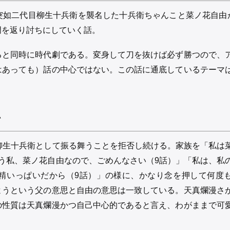
如二代目柳生十兵衛を襲名した十兵衛ちゃんこと菜ノ花自由が
門を返り討ちにしていく話。
ると同時に時代劇である。変身して刀を抜けば必ず勝つので、
はあっても）話の中心ではない。この話に通底しているテーマ
て
柳生十兵衛として振る舞うことを拒否し続ける。家族を「私は
う私、菜ノ花自由なので、ごめんなさい（9話）」「私は、私
精いっぱいだから（9話）」の様に、かなり念を押して何度
ようという父の意思と自由の意思は一致している。天真爛漫さ
の性質は天真爛漫かつ自己中心的であると言え、わがままで可