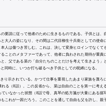
らの要請に従って他者のために生きるものである。子供とは、
ると大人の姿になり、その間は二代目柳生十兵衛としての使命
、本人は傷つき苦しむ。これは、決して変身ヒロインでなくて
することのメタファーであって、他者に負わされた期待が重責
ると、父である菜の「自分たちのことだけを考えて生きよう」
ると同時に、いつか打ち破るべき子供としての呪縛になる。
っきり示されている。かつて仕事を重視したあまり家族を蔑ろ
壊れる（8話）。この反省から、菜は自由のことを第一に考え
っていなかった状態（8話で母、真琴の処方箋が大量にある描
のもこれが一因だろう。このことを通して自由も父を許し、親