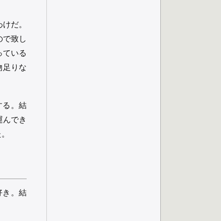
わけだ。
ので致し
っている
物足りな
する。結
運んでき
た。
好き。結