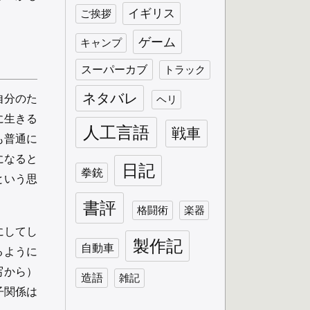
イギリス
ご挨拶
ゲーム
キャンプ
スーパーカブ
トラック
ネタバレ
自分のた
ヘリ
に生きる
人工言語
戦車
も普通に
になると
日記
拳銃
という思
書評
格闘術
楽器
にしてし
製作記
自動車
るように
写から）
造語
雑記
子関係は