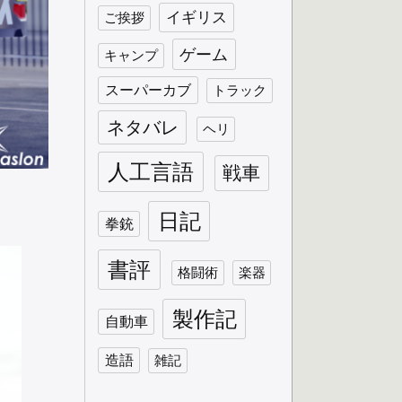
イギリス
ご挨拶
ゲーム
キャンプ
スーパーカブ
トラック
ネタバレ
ヘリ
人工言語
戦車
日記
拳銃
書評
格闘術
楽器
製作記
自動車
造語
雑記