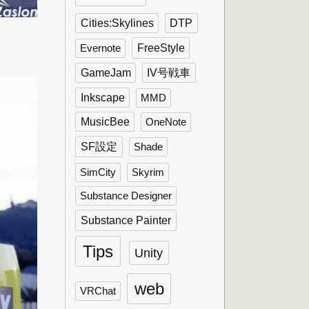
Cities:Skylines
DTP
FreeStyle
Evernote
GameJam
IV号戦車
Inkscape
MMD
MusicBee
OneNote
SF設定
Shade
SimCity
Skyrim
Substance Designer
Substance Painter
Tips
Unity
web
VRChat