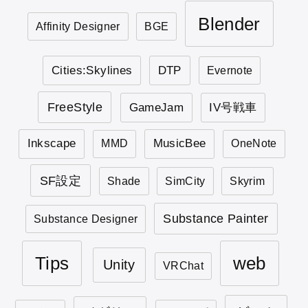
Blender
Affinity Designer
BGE
Cities:Skylines
DTP
Evernote
FreeStyle
GameJam
IV号戦車
Inkscape
MusicBee
MMD
OneNote
SF設定
Shade
SimCity
Skyrim
Substance Painter
Substance Designer
Tips
web
Unity
VRChat