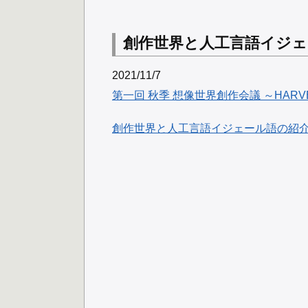
創作世界と人工言語イジェ
2021/11/7
第一回 秋季 想像世界創作会議 ～HARV
創作世界と人工言語イジェール語の紹