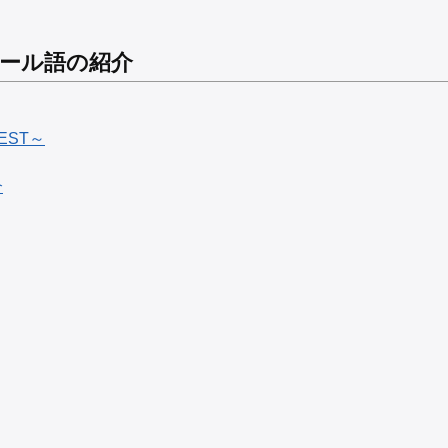
ール語の紹介
EST～
介