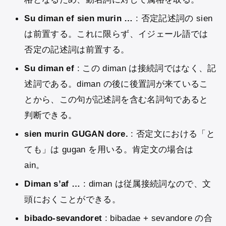
Su diman ef sien murin …
: 否定記述詞の sien
は前置する。これに限らず、イジェール語では
否定の記述詞は前置する。
Su diman ef
: この diman は接続詞ではなく、記
述詞である。diman の後に後置詞が来ているこ
とから、この句が記述詞を含む名詞句であると
判断できる。
sien murin GUGAN dore.
: 否定文における「と
ても」は gugan を用いる。肯定文の場合は
ain。
Diman s’af …
: diman は従属接続詞なので、文
頭におくことができる。
bibado-sevandoret
: bibadae + sevandore の合