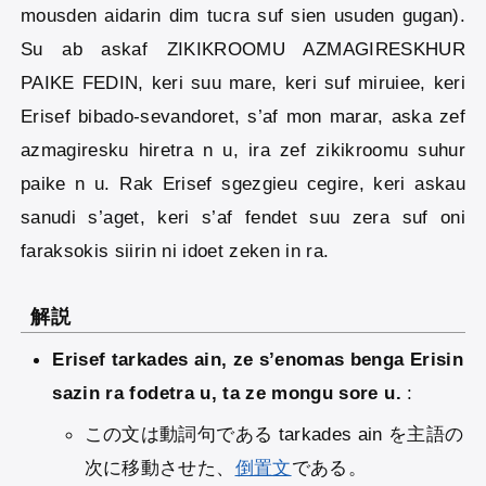
mousden aidarin dim tucra suf sien usuden gugan).
Su ab askaf ZIKIKROOMU AZMAGIRESKHUR
PAIKE FEDIN, keri suu mare, keri suf miruiee, keri
Erisef bibado-sevandoret, s’af mon marar, aska zef
azmagiresku hiretra n u, ira zef zikikroomu suhur
paike n u. Rak Erisef sgezgieu cegire, keri askau
sanudi s’aget, keri s’af fendet suu zera suf oni
faraksokis siirin ni idoet zeken in ra.
解説
Erisef tarkades ain, ze s’enomas benga Erisin
sazin ra fodetra u, ta ze mongu sore u.
:
この文は動詞句である tarkades ain を主語の
次に移動させた、
倒置文
である。