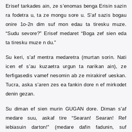
Erisef tarkades ain, ze s’enomas benga Erisin sazin
ra fodetra u, ta ze mongu sore u. S’af sazis bogau
onire 1o-2n dim suf mon edau ta tiresku muze.
“Sudu sevore?” Erisef medaret “Boga zef sien eda
ta tiresku muze n du.”
Su keri, s’af mentra medaretra (murtan sorin. Nati
icen ef s’au kuzaetra urgun ta narikan ain), ze
ferfigasedis vamef nesomin ab ze mirakiref ueskan.
Tucra, aska s’aren zes ea fankin dore n ef mirkodet
denin gezan.
Su diman ef sien murin GUGAN dore. Diman s’af
medare suu, askaf tire “Searan! Searan! Ref
iebiasuin darton!” (medare dafin fadunin, suf