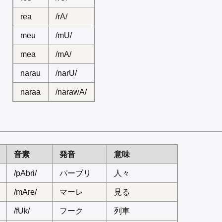
rea
/rA/
meu
/mU/
mea
/mA/
narau
/narU/
naraa
/narawA/
音素
発音
意味
/pAbri/
パーブリ
人々
/mAre/
マーレ
見る
/fUk/
フーク
列車