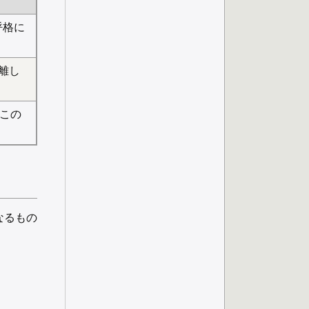
が呼格に
、離し
。この
なるもの