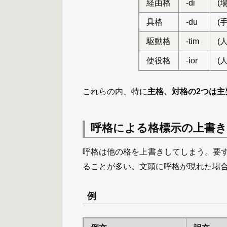
経由格
-di
(
具格
-du
(
駆動格
-tim
(
使役格
-ior
(
これらの内、特に
主格、対格の2つは主
呼格による格標示の上書き
呼格は他の格を上書きしてしまう。要
ることが多い。文頭に呼格が現れた場
例