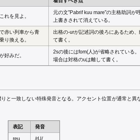
着目すべき点
元の文”Pabrif kuu mare”の主格助詞
これを見よ。
上書きされて消えている。
で赤い列車から青
出格の-urが記述詞の後ろにあるため
乗り換える。
て書く。
2sの後にはfom(人)が省略されている
が好みだ。
場合は対格のuは離して書く。
綴りと一致しない特殊発音となる。アクセント位置が通常と異
表記
発音
reu
/rU/