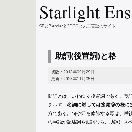
Starlight En
SFとBlenderと3DCGと人工言語のサイト
助詞(後置詞)と格
初版：2013年09月29日
更新：2023年11月05日
助詞とは、いわゆる後置詞である。英
を示す。
名詞に対しては接尾辞の様に
方である。句や節を修飾する際は、最
の単語が記述詞や動詞なら、助詞はス