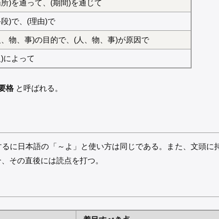
場所)を通って、(期間)を通じて
手段)で、(理由)で
人、物、事)の目的で、(人、物、事)が原因で
人)によって
要格
と呼ばれる。
するに日本語の「～よ」と使い方は同じである。また、文頭に
合、その直後には読点を打つ。