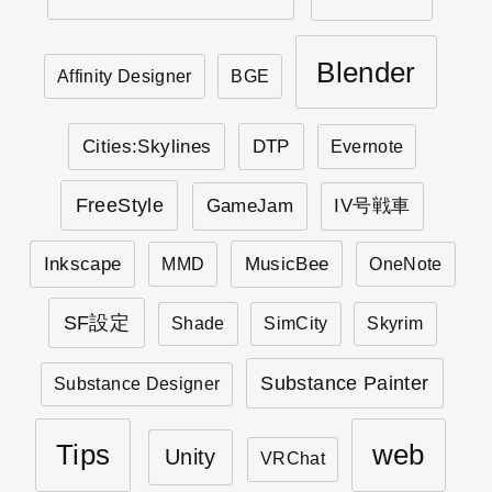
Blender
Affinity Designer
BGE
Cities:Skylines
DTP
Evernote
FreeStyle
GameJam
IV号戦車
Inkscape
MusicBee
MMD
OneNote
SF設定
Shade
SimCity
Skyrim
Substance Painter
Substance Designer
Tips
web
Unity
VRChat