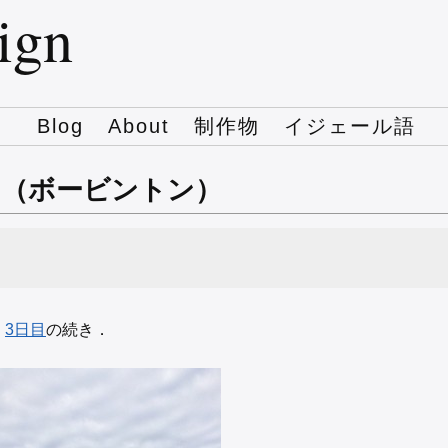
sign
Blog
About
制作物
イジェール語
目（ボービントン）
，
3日目
の続き．