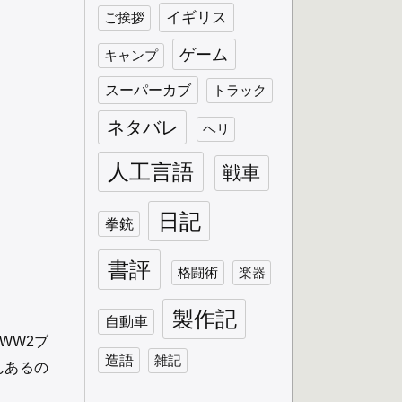
イギリス
ご挨拶
ゲーム
キャンプ
スーパーカブ
トラック
ネタバレ
ヘリ
人工言語
戦車
日記
拳銃
書評
格闘術
楽器
製作記
自動車
WW2ブ
造語
雑記
んあるの