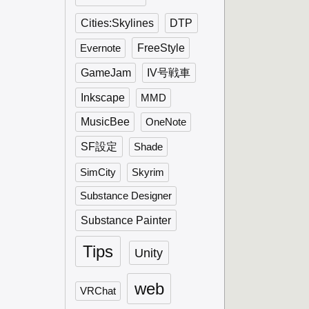
Cities:Skylines
DTP
FreeStyle
Evernote
GameJam
IV号戦車
Inkscape
MMD
MusicBee
OneNote
SF設定
Shade
SimCity
Skyrim
Substance Designer
Substance Painter
Tips
Unity
web
VRChat