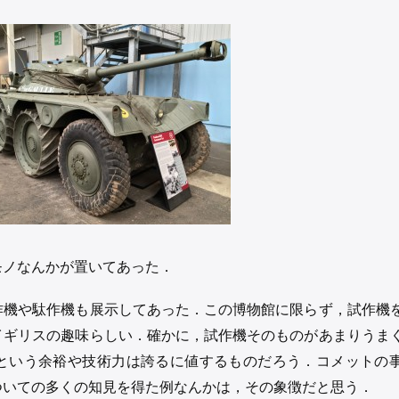
モノなんかが置いてあった．
作機や駄作機も展示してあった．この博物館に限らず，試作機
イギリスの趣味らしい．確かに，試作機そのものがあまりうま
という余裕や技術力は誇るに値するものだろう．コメットの
ついての多くの知見を得た例なんかは，その象徴だと思う．